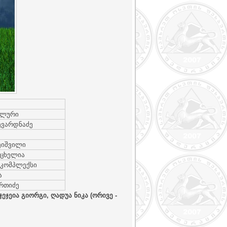
ალური
ევარდნაძე
ეიშვილი
აცხელია
 კომპლექსი
ა
რთიძე
ჯეჯეია გიორგი, ღადუა ნიკა (ორივე -