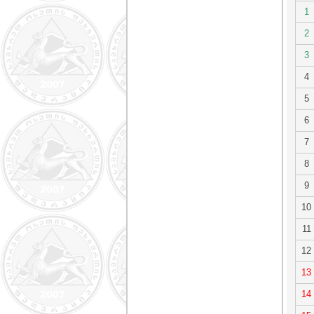
1
2
3
4
5
6
7
8
9
10
11
12
13
14