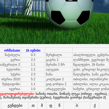
ორშაბათი
16 ივნისი
მაჭახელა
0:3
მერცხალი
ახალსოფელი, ცენტრ
გურია
2:2
გაგრა 2
ლანჩხუთი, ევგრაფი შ
სამგურალი 2
1:1
მერანი 2 მრ
წყალტუბო, 26 მაისი
სულორი
1:2
ალგეთი
ვანი, გრიგოლ ნიკოლ
სქური
2:3
ზანა
წალენჯიხა, საშა კვარ
იბერია 2010
5:2
კოლხეთი 2
თბილისი, ოლიმპიური
ზესტაფონი
1:1
ვიტ ჯორჯია 2
თბილისი, ილია კოკაი
ივერია
1:0
არაგველები
ხაშური, გრიგოლ ჯომა
კვალიფიცირებულები:
ხაჩიძე ოთარი, ნოზაძე ლუკა (ორივე - ივერია), 
ა), შარაშენიძე თეიმურაზი (გურია), ხეცურიანი გიორგი (სამგურალი 2)
გუნდები
თ
მ
ფ
წ
ბ
ქ