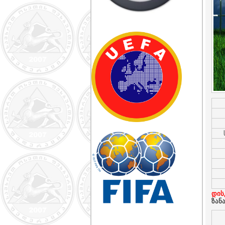
დის
ზან