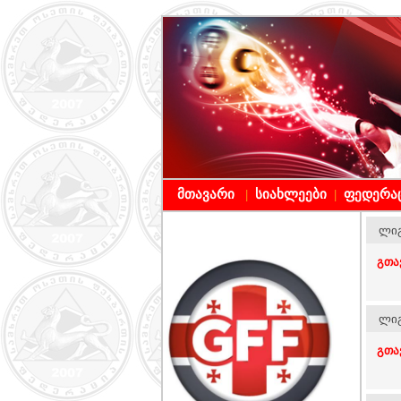
მთავარი
სიახლეები
ფედერა
|
|
ლიგ
გთა
ლიგ
გთა