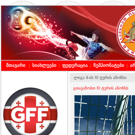
მთავარი
სიახლეები
ფედერაცია
ჩემპიონატები
არ
|
|
|
|
ლიგა 4-ის XI ტურის ანონსი
გთავაზობთ XI ტურის ანონსს