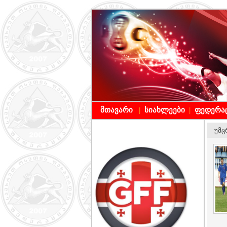
მთავარი
სიახლეები
ფედერა
|
|
უმც