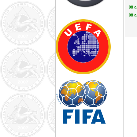
08 ი
08 ი